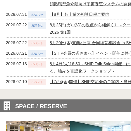
鎖循環型魚介類向け宇宙養殖システムの開発
2026.07.31
【8月】各士業の相談日程ご案内
2026.07.22
8月25日(火)《VCの視点から紐解く》ス
2026 第1回
2026.07.22
8月20日(木)東商×公庫 合同経営相談会 i
2026.07.21
【SHIP会員の皆さまへ】イベント開催に
2026.07.13
8月4日(火)16:30～SHIP Talk S
る、強みを言語化ワークショップ～
2026.07.10
【7/24(金)開催】SHIP交流会のご案内・
2026.06.30
【7月】各士業の相談日程ご案内
2026.06.29
【終了】SHIP Creativity day「Claude C
SPACE / RESERVE